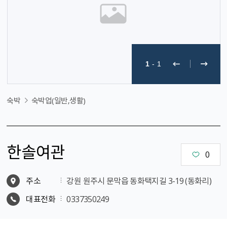
1
-
1
숙박
숙박업(일반,생활)
한솔여관
0
주소
강원 원주시 문막읍 동화택지길 3-19 (동화리)
대표전화
0337350249