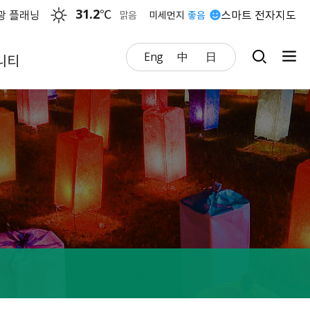
31.2
℃
광 플래닝
스마트 전자지도
맑음
미세먼지
좋음
Eng
中
日
니티