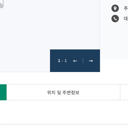
주
대
1
-
1
위치 및 주변정보