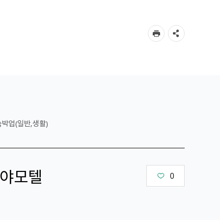
숙박업(일반,생활)
야모텔
0