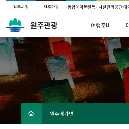
원주시청
원주관광
통합예약플랫폼
시설관리공단 예
원주관광
여행준비
원주에가면