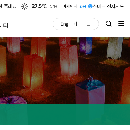
27.5
℃
광 플래닝
스마트 전자지도
맑음
미세먼지
좋음
Eng
中
日
니티