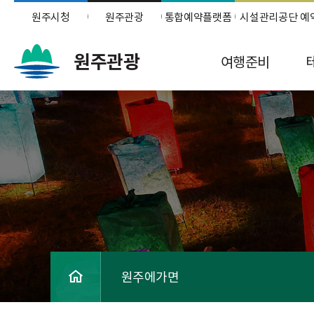
원주시청
원주관광
통합예약플랫폼
시설관리공단 예
원주관광
여행준비
원주에가면