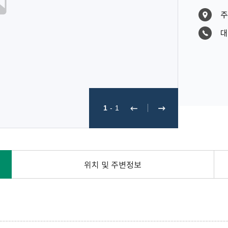
주
대
1
-
1
위치 및 주변정보