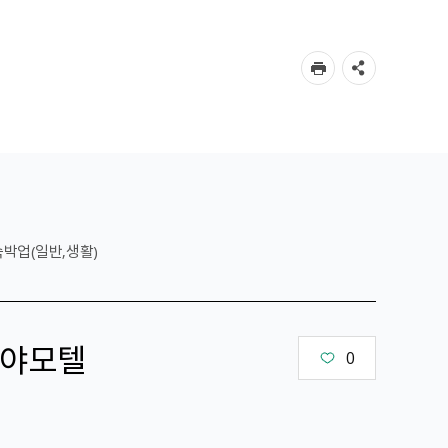
숙박업(일반,생활)
야모텔
0