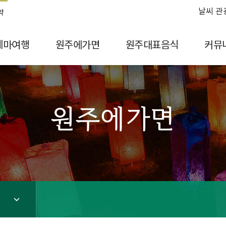
날씨 관
약
테마여행
원주에가면
원주대표음식
커뮤
원주에가면