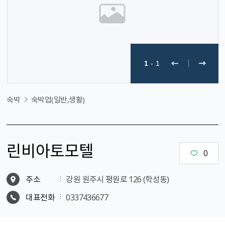
1
-
1
숙박
숙박업(일반,생활)
린비아토모텔
0
주소
강원 원주시 평원로 126 (학성동)
대표전화
0337436677