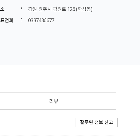
소
강원 원주시 평원로 126 (학성동)
표전화
0337436677
리뷰
잘못된 정보 신고