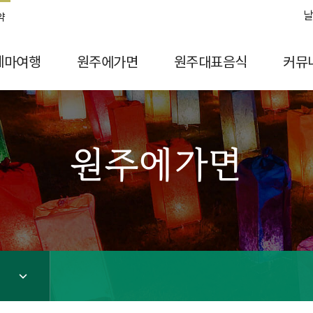
날
약
테마여행
원주에가면
원주대표음식
커뮤
원주에가면