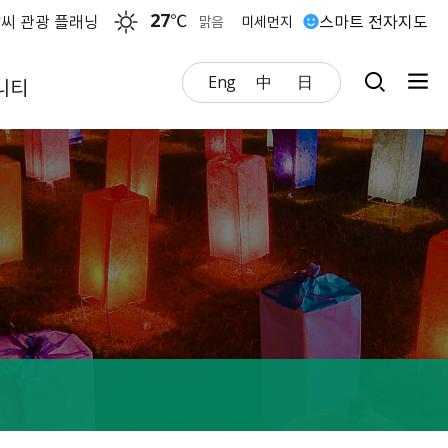
27
℃
씨 관광 플래닝
스마트 전자지도
맑음
미세먼지
Eng
中
日
니티