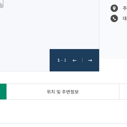
주
대
1
-
1
위치 및 주변정보