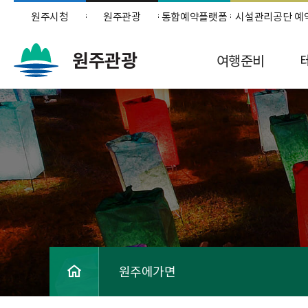
원주시청
원주관광
통합예약플랫폼
시설관리공단 예
원주관광
여행준비
원주에가면