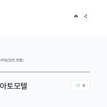
숙박업(일반,생활)
아토모텔
0