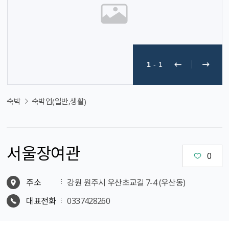
1
-
1
숙박
숙박업(일반,생활)
서울장여관
0
주소
강원 원주시 우산초교길 7-4 (우산동)
대표전화
0337428260