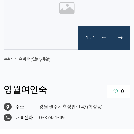
1
-
1
숙박
숙박업(일반,생활)
영월여인숙
0
주소
강원 원주시 학성안길 47 (학성동)
대표전화
0337421349