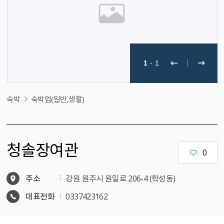
1
-
1
숙박
숙박업(일반,생활)
청솔장여관
0
주소
강원 원주시 원일로 206-4 (학성동)
대표전화
0337423162