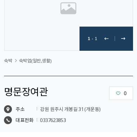
1
-
1
숙박
숙박업(일반,생활)
명문장여관
0
주소
강원 원주시 개봉길 31 (개운동)
대표전화
0337623853