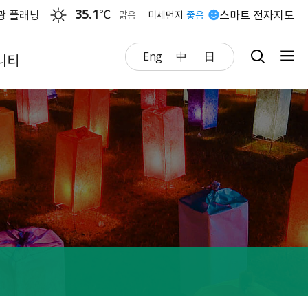
35.1
℃
광 플래닝
스마트 전자지도
맑음
미세먼지
좋음
Eng
中
日
니티