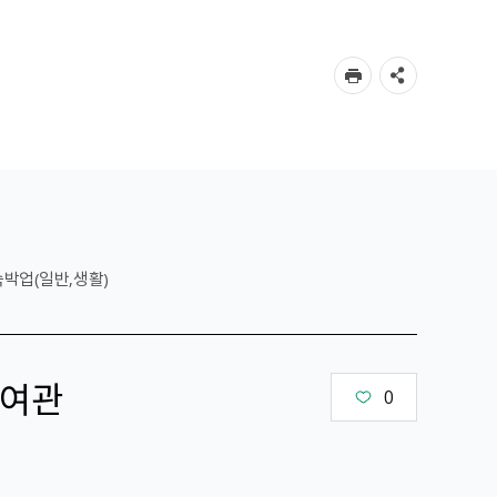
숙박업(일반,생활)
여관
0