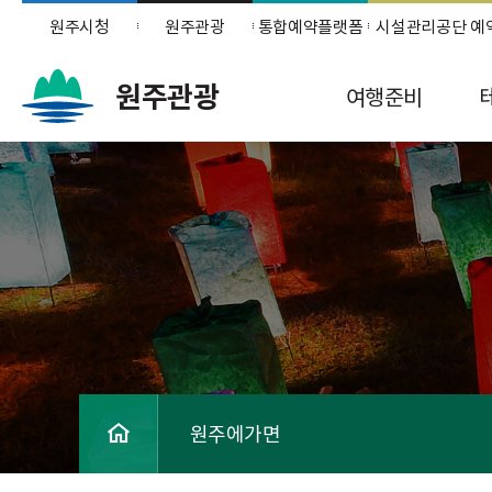
원주시청
원주관광
통합예약플랫폼
시설관리공단 예
원주관광
여행준비
원주에가면