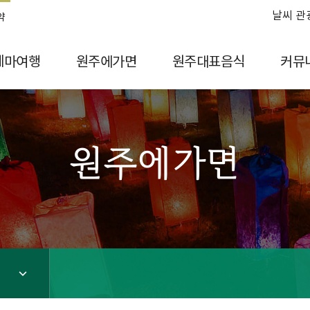
날씨 관
약
테마여행
원주에가면
원주대표음식
커뮤
원주에가면