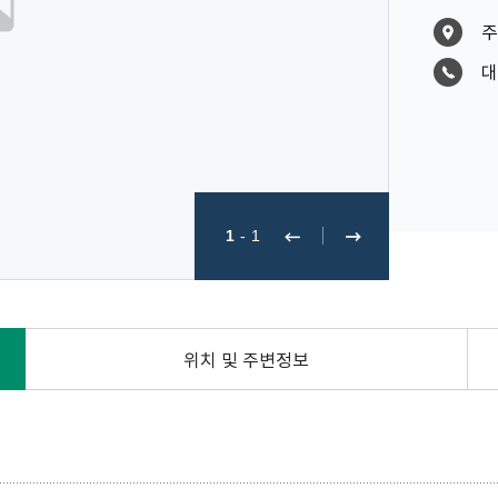
주
대
1
-
1
위치 및 주변정보