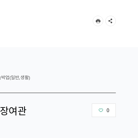
숙박업(일반,생활)
장여관
0