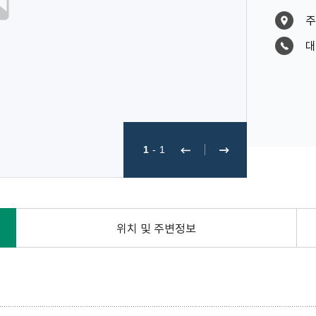
주
대
1
-
1
위치 및 주변정보