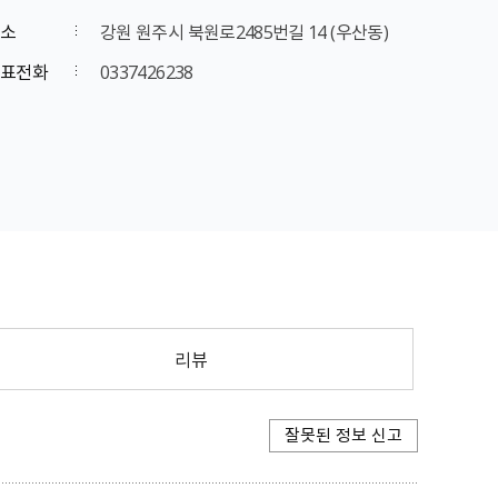
소
강원 원주시 북원로2485번길 14 (우산동)
표전화
0337426238
리뷰
잘못된 정보 신고