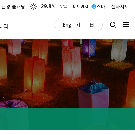
29.8
℃
 관광 플래닝
스마트 전자지도
맑음
미세먼지
Eng
中
日
니티