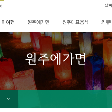
날씨
약
테마여행
원주에가면
원주대표음식
커뮤
원주에가면