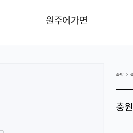
원주에가면
숙박
충원