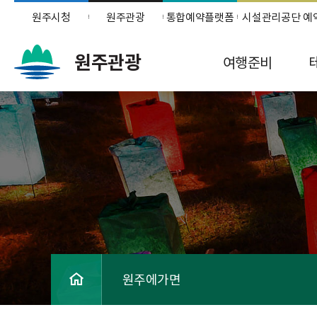
원주시청
원주관광
통합예약플랫폼
시설관리공단 예
원주관광
여행준비
원주에가면