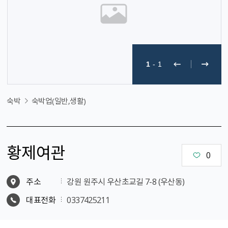
1
-
1
숙박
숙박업(일반,생활)
황제여관
0
주소
강원 원주시 우산초교길 7-8 (우산동)
대표전화
0337425211