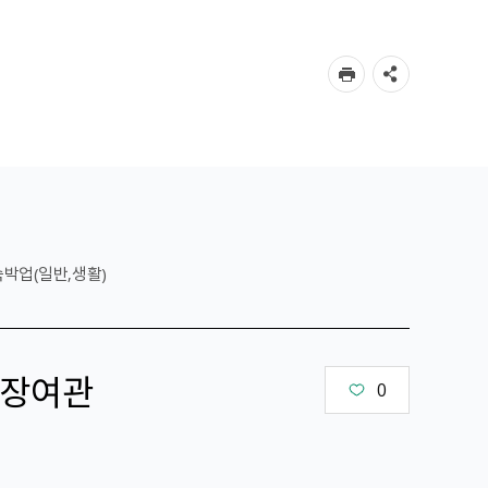
숙박업(일반,생활)
장여관
0