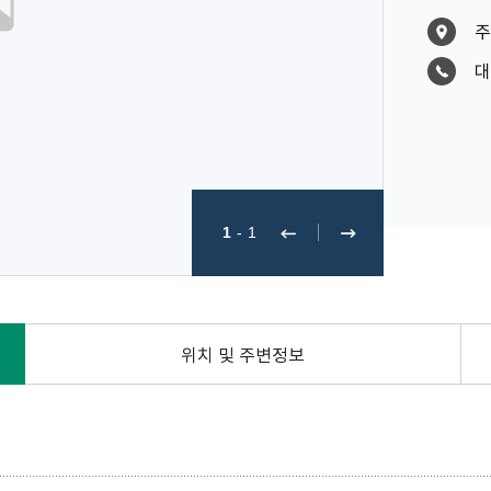
주
대
1
-
1
위치 및 주변정보