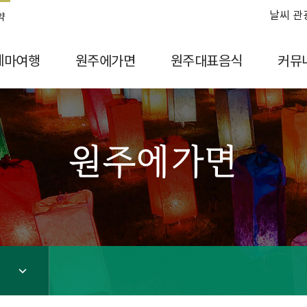
날씨 관
약
테마여행
원주에가면
원주대표음식
커뮤
원주에가면