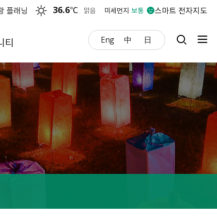
36.6
℃
광 플래닝
스마트 전자지도
맑음
미세먼지
보통
Eng
中
日
니티