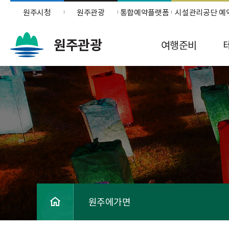
원주시청
원주관광
통합예약플랫폼
시설관리공단 예
원주관광
여행준비
원주에가면