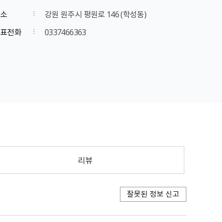
소
강원 원주시 평원로 146 (학성동)
표전화
0337466363
리뷰
잘못된 정보 신고