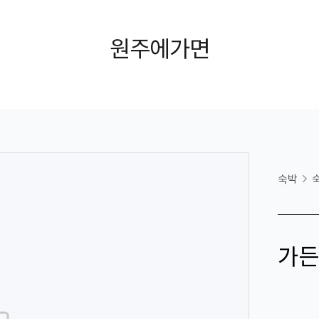
원주에가면
숙박
가든