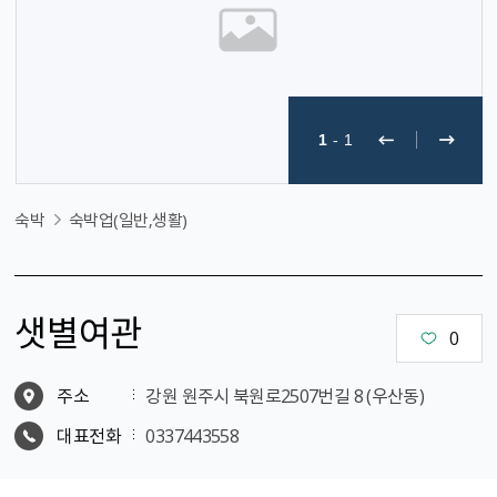
1
-
1
숙박
숙박업(일반,생활)
샛별여관
0
주소
강원 원주시 북원로2507번길 8 (우산동)
대표전화
0337443558