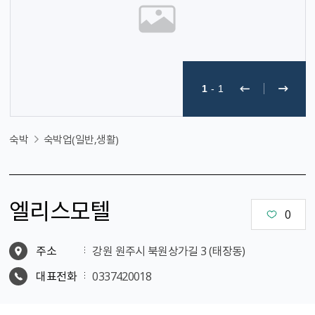
1
-
1
숙박
숙박업(일반,생활)
엘리스모텔
0
주소
강원 원주시 북원상가길 3 (태장동)
대표전화
0337420018