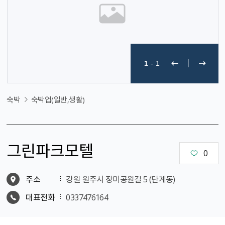
1
-
1
숙박
숙박업(일반,생활)
그린파크모텔
0
주소
강원 원주시 장미공원길 5 (단계동)
대표전화
0337476164