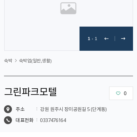
1
-
1
숙박
숙박업(일반,생활)
그린파크모텔
0
주소
강원 원주시 장미공원길 5 (단계동)
대표전화
0337476164