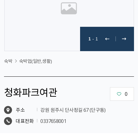
1
-
1
숙박
숙박업(일반,생활)
청화파크여관
0
주소
강원 원주시 단사정길 67 (단구동)
대표전화
0337658001