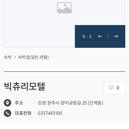
1
-
1
숙박
숙박업(일반,생활)
빅츄리모텔
0
주소
강원 원주시 장미공원길 25 (단계동)
대표전화
0337443100