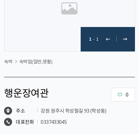
1
-
1
숙박
숙박업(일반,생활)
행운장여관
0
주소
강원 원주시 학성철길 93 (학성동)
대표전화
0337433045