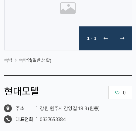
1
-
1
숙박
숙박업(일반,생활)
현대모텔
0
주소
강원 원주시 감영길 18-3 (원동)
대표전화
0337653384