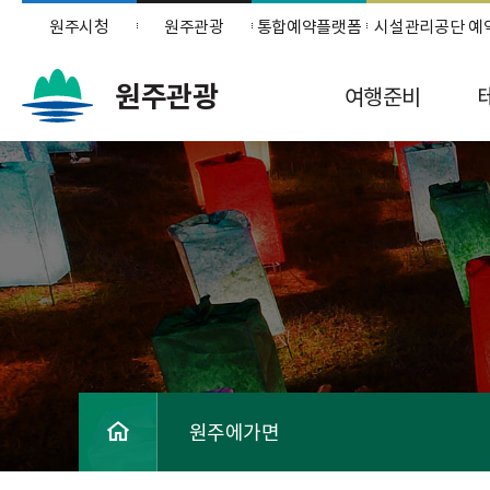
원주시청
원주관광
통합예약플랫폼
시설관리공단 예
원주관광
여행준비
원주에가면