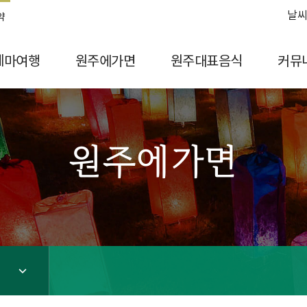
날씨
약
테마여행
원주에가면
원주대표음식
커뮤
원주에가면