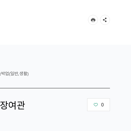
숙박업(일반,생활)
장여관
0