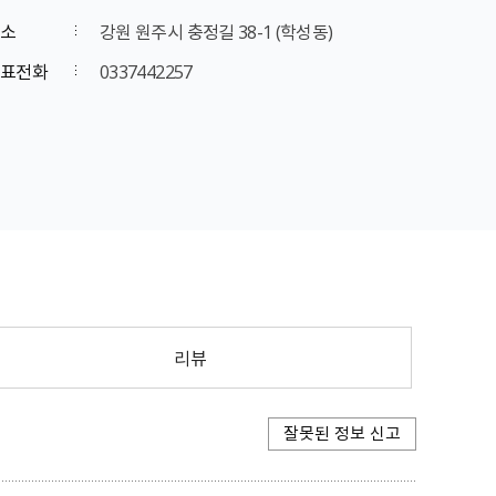
소
강원 원주시 충정길 38-1 (학성동)
표전화
0337442257
리뷰
잘못된 정보 신고