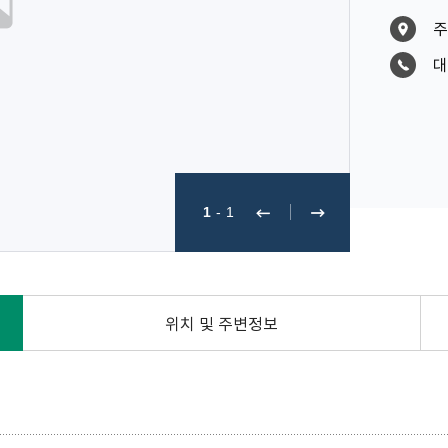
주
대
1
-
1
위치 및 주변정보