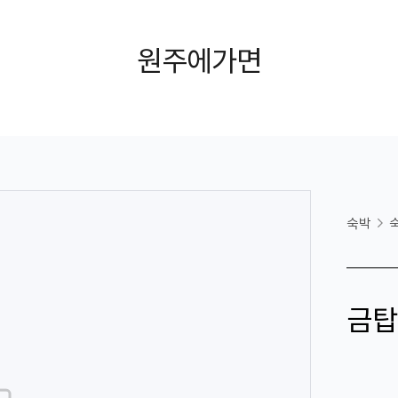
원주에가면
숙박
금탑