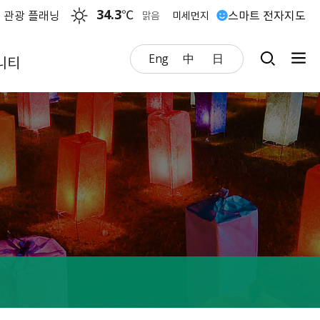
34.3
℃
 관광 플래닝
스마트 전자지도
맑음
미세먼지
Eng
中
日
니티