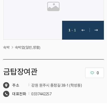
1
-
1
숙박
숙박업(일반,생활)
금탑장여관
0
주소
강원 원주시 충정길 38-1 (학성동)
대표전화
0337442257