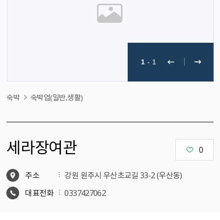
1
-
1
숙박
숙박업(일반,생활)
세라장여관
0
주소
강원 원주시 우산초교길 33-2 (우산동)
대표전화
0337427062