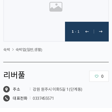
1
-
1
숙박
숙박업(일반,생활)
리버풀
0
주소
강원 원주시 이화5길 1 (단계동)
대표전화
0337455571