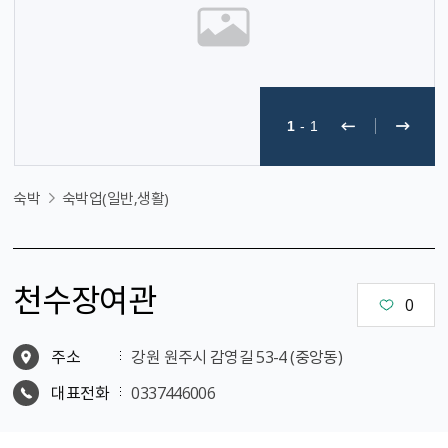
1
-
1
숙박
숙박업(일반,생활)
천수장여관
0
주소
강원 원주시 감영길 53-4 (중앙동)
대표전화
0337446006