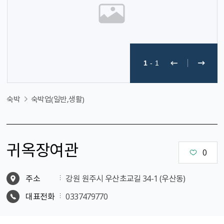
1
-
1
숙박
숙박업(일반,생활)
귀옥장여관
0
주소
강원 원주시 우산초교길 34-1 (우산동)
대표전화
0337479770