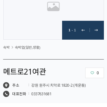
1
-
1
숙박
숙박업(일반,생활)
메트로21여관
0
주소
강원 원주시 치악로 1820-2 (개운동)
대표전화
0337631681