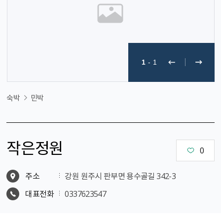
1
-
1
숙박
민박
작은정원
0
주소
강원 원주시 판부면 용수골길 342-3
대표전화
0337623547