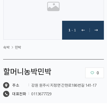
1
-
1
숙박
민박
할머니농박민박
0
주소
강원 원주시 지정면 간현로186번길 141-17
대표전화
0113677729