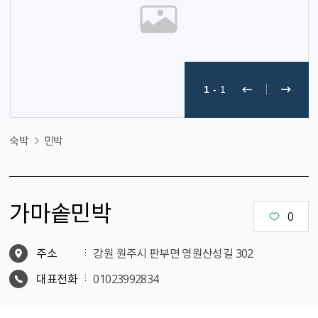
1
-
1
숙박
민박
가마솥민박
0
주소
강원 원주시 판부면 영원산성길 302
대표전화
01023992834