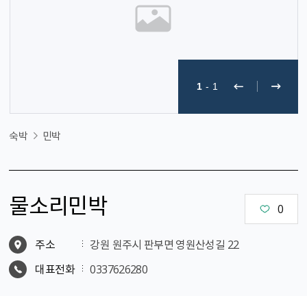
1
-
1
숙박
민박
물소리민박
0
주소
강원 원주시 판부면 영원산성길 22
대표전화
0337626280