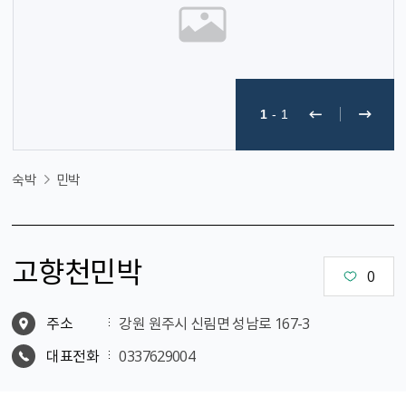
1
-
1
숙박
민박
고향천민박
0
주소
강원 원주시 신림면 성남로 167-3
대표전화
0337629004