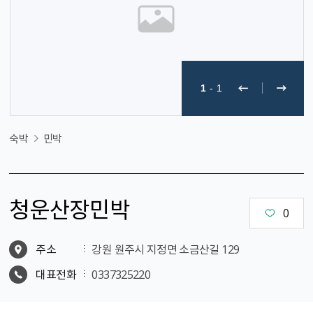
1
-
1
숙박
민박
청운산장민박
0
주소
강원 원주시 지정면 소금산길 129
대표전화
0337325220