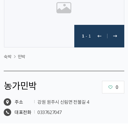
1
-
1
숙박
민박
농가민박
0
주소
강원 원주시 신림면 전불길 4
대표전화
0337627047