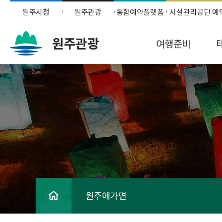
원주시청
원주관광
통합예약플랫폼
시설관리공단 예
원주관광
여행준비
원주에가면