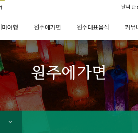
날씨 관
약
테마여행
원주에가면
원주대표음식
커뮤
원주에가면