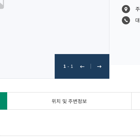
주
대
1
-
1
위치 및 주변정보