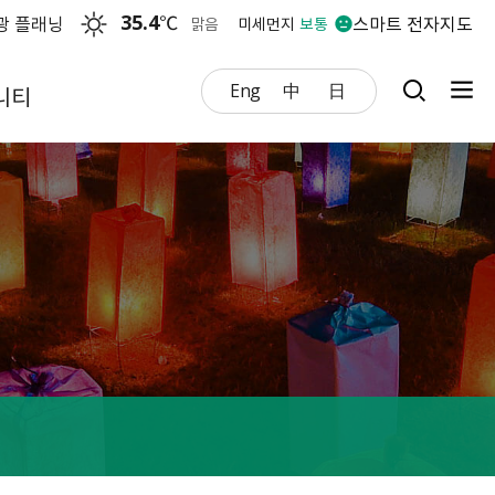
35.4
℃
광 플래닝
스마트 전자지도
맑음
미세먼지
보통
Eng
中
日
니티