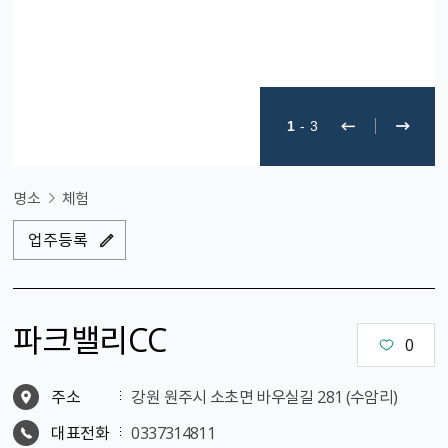
1
-
3
명소
체험
업주등록
파크밸리CC
0
주소
강원 원주시 소초면 바우실길 281 (수암리)
대표전화
0337314811