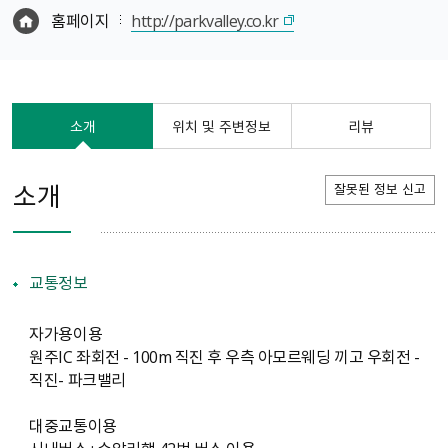
홈페이지
http://parkvalley.co.kr
소개
위치 및 주변정보
리뷰
소개
잘못된 정보 신고
교통정보
자가용이용
원주IC 좌회전 - 100m 직진 후 우측 아모르웨딩 끼고 우회전 -
직진- 파크밸리
대중교통이용
시내버스 : 수암리행 42번 버스 이용