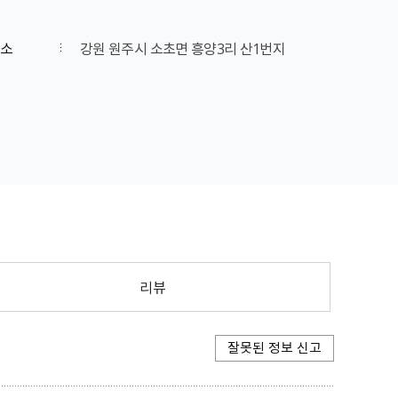
소
강원 원주시 소초면 흥양3리 산1번지
리뷰
잘못된 정보 신고