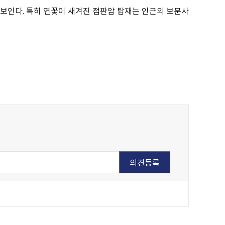
 보인다. 특히 연꽃이 새겨진 점판암 탑재는 인근의 보문사