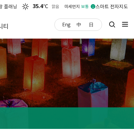
35.4
℃
광 플래닝
스마트 전자지도
맑음
미세먼지
보통
Eng
中
日
니티