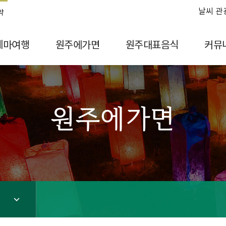
날씨 관
약
테마여행
원주에가면
원주대표음식
커뮤
원주에가면