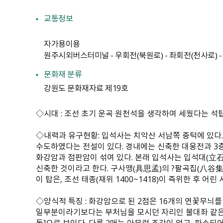
교통정보
자가용이용
원주시외버스터미널 - 우회전（북원로） - 좌회전（천사로） 
문화재 분류
강원도 문화재자료 제19호
◇시대 : 조선 초기 운곡 원천석을 생각하여 세웠다는 석
◇내력과 유구현황: 입석사는 치악산 서남쪽 중턱에 있다
수도하였다는 전설이 있다. 경내에는 신축한 대웅전과 3층
화강암과 점판암이 섞여 있다. 본래 입석사는 입석대（立石
신축한 것이라고 한다. 구사맹（具思孟）의 ?팔곡집（八谷集
이 탑은, 조선 태종（재위 1400~1418）이 즉위한 후
◇양식적 특징 : 화강암으로 된 2점은 16개의 연꽃무늬
일부분이라기보다는 부처님을 모시던 자리인 불대좌 같은 느
돌]으로 보인다. 다른 2매는 아무런 조각이 없고, 파손되어