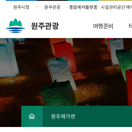
원주시청
원주관광
통합예약플랫폼
시설관리공단 예
원주관광
여행준비
원주에가면