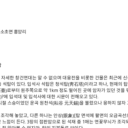
- 소초면 흥양리
탑
. 자세한 창건연대는 알 수 없으며 대웅전을 비롯한 건물은 최근에 
 석탑이 있다. 입석사 석탑은 청석탑（靑石塔）이라고 하나, 현재의 탑
臺）로부터 원주쪽으로 약 1km 정도 떨어진 곳에 암자가 있던 것을
）?에 입석대 및 입석사에 대한 시문이 전해오고 있다.
 어린 시절 스승이었던 운곡 원천석（耘谷 元天錫）을 불렀으나 응하지 않
를 조각해 놓았고, 다른 하나는 안상（眼象）[탑 면석에 팔면의 오금곡선
낌이 든다. 3장의 점판암으로 된 석재 중 1매는 연꽃무늬가 조각되
 잘 알아볼 수 없지만, 탑의 지붕돌로 보인다.