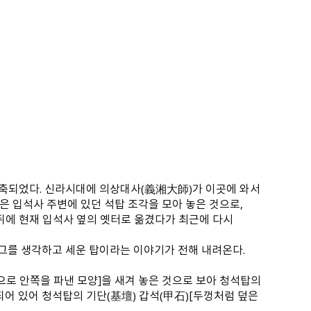
신축되었다. 신라시대에 의상대사（義湘大師）가 이곳에 와서
은 입석사 주변에 있던 석탑 조각을 모아 놓은 것으로,
 뒤에 현재 입석사 옆의 옛터로 옮겼다가 최근에 다시
자 그를 생각하고 세운 탑이라는 이야기가 전해 내려온다.
으로 안쪽을 파낸 모양]을 새겨 놓은 것으로 보아 청석탑의
어 있어 청석탑의 기단（基壇） 갑석（甲石）[두껑처럼 덮은