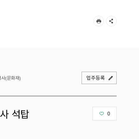
업주등록
역사(문화재)
사 석탑
0