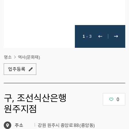
1
-
3
명소
역사(문화재)
업주등록
구, 조선식산은행
0
원주지점
주소
강원 원주시 중앙로 88 （중앙동）