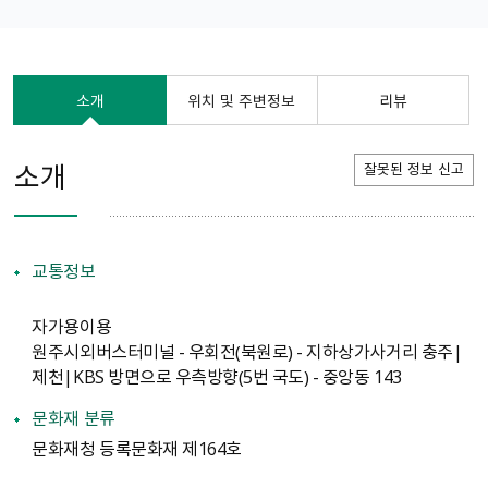
소개
위치 및 주변정보
리뷰
소개
잘못된 정보 신고
교통정보
자가용이용
원주시외버스터미널 - 우회전（북원로） - 지하상가사거리 충주|
제천|KBS 방면으로 우측방향（5번 국도） - 중앙동 143
문화재 분류
문화재청 등록문화재 제164호