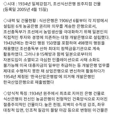
◇시대 : 1934년 일제강점기, 조선식산은행 원주지점 건물
（등록일 2005년 4월 15일）
◇내력 및 건물현황 : 식산은행은 1906년 6월부터 각 지방에서
설립된 6개 농공은행 권리와 의무를 계승한 은행으로서,
조선총독부가 조선에서 농업생산을 극대화하기 위해 일본인의
직접적인 투자와 경영에 의존하는 대형 개발은행으로 설립했다.
1943년에는 한국인 행원 150명을 포함하여 498명의 행원을
채용했던 조선총독부 산하 최대의 정책금융기관으로 계속
활동하였다. 그러나 8·15해방과 함께 일본으로부터의
자본도입이 소멸되고 극심한 인플레이션으로 사채 소화도
불가능해 미국 대충자금의 일부만 취급하는 등 개발은행 업무를
제대로 수행하지 못한 채 상업은행으로 변신하여 활동하다가
1954년 제정된 ＇한국산업은행법＇에 의거해 개발은행인
한국산업은행으로 재출범했다
◇양식적 특징 :1934년 원주에서 최초로 지어진 은행 건물로
식산은행의 전신인 농공은행의 전형적인 건축양식으로 지어진
절충주의적인 건물이다. 높은 천정, 외벽의 수직성 강조, 좌우
대칭적 입면, 인조적 질감의 몰탈 마감 등으로 변형된 이건물은