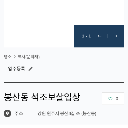
1
-
1
명소
역사(문화재)
업주등록
봉산동 석조보살입상
0
주소
강원 원주시 봉산4길 45 (봉산동)