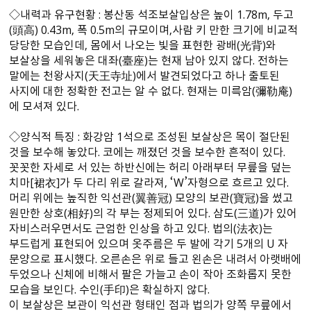
◇내력과 유구현황 : 봉산동 석조보살입상은 높이 1.78m, 두고
(頭高) 0.43m, 폭 0.5m의 규모이며,사람 키 만한 크기에 비교적
당당한 모습인데, 몸에서 나오는 빛을 표현한 광배(光背)와
보살상을 세워놓은 대좌(臺座)는 현재 남아 있지 않다. 전하는
말에는 천왕사지(天王寺址)에서 발견되었다고 하나 출토된
사지에 대한 정확한 전고는 알 수 없다. 현재는 미륵암(彌勒庵)
에 모셔져 있다.
◇양식적 특징 : 화강암 1석으로 조성된 보살상은 목이 절단된
것을 보수해 놓았다. 코에는 깨졌던 것을 보수한 흔적이 있다.
꼿꼿한 자세로 서 있는 하반신에는 허리 아래부터 무릎을 덮는
치마[裙衣]가 두 다리 위로 갈라져, ‘W’자형으로 흐르고 있다.
머리 위에는 높직한 익선관(翼善冠) 모양의 보관(寶冠)을 썼고
원만한 상호(相好)의 각 부는 정제되어 있다. 삼도(三道)가 있어
자비스러우면서도 근엄한 인상을 하고 있다. 법의(法衣)는
부드럽게 표현되어 있으며 옷주름은 두 발에 각기 5개의 U 자
문양으로 표시했다. 오른손은 위로 들고 왼손은 내려서 아랫배에
두었으나 신체에 비해서 팔은 가늘고 손이 작아 조화롭지 못한
모습을 보인다. 수인(手印)은 확실하지 않다.
이 보살상은 보관이 익선관 형태인 점과 법의가 양쪽 무릎에서