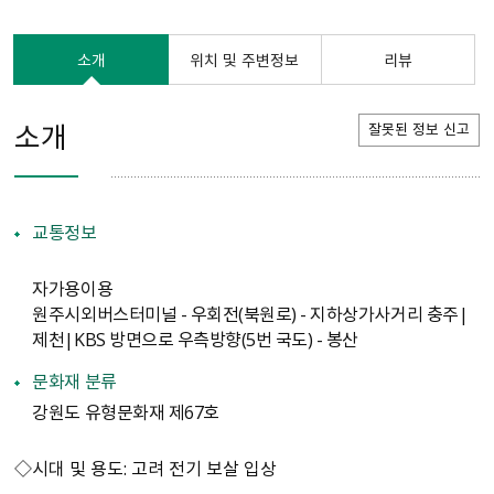
소개
위치 및 주변정보
리뷰
소개
잘못된 정보 신고
교통정보
자가용이용
원주시외버스터미널 - 우회전(북원로) - 지하상가사거리 충주|
제천|KBS 방면으로 우측방향(5번 국도) - 봉산
문화재 분류
강원도 유형문화재 제67호
◇시대 및 용도: 고려 전기 보살 입상