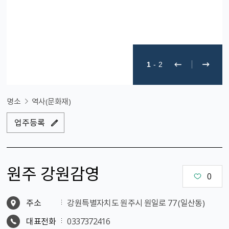
1
-
2
명소
역사(문화재)
업주등록
원주 강원감영
0
주소
강원특별자치도 원주시 원일로 77 （일산동）
대표전화
0337372416