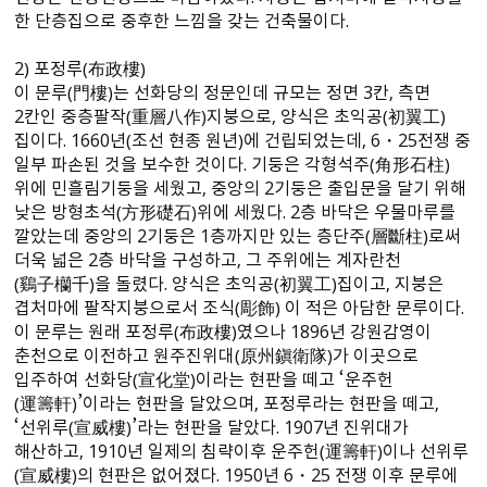
한 단층집으로 중후한 느낌을 갖는 건축물이다.
2） 포정루（布政樓）
이 문루（門樓）는 선화당의 정문인데 규모는 정면 3칸, 측면
2칸인 중층팔작（重層八作）지붕으로, 양식은 초익공（初翼工）
집이다. 1660년（조선 현종 원년）에 건립되었는데, 6・25전쟁 중
일부 파손된 것을 보수한 것이다. 기둥은 각형석주（角形石柱）
위에 민흘림기둥을 세웠고, 중앙의 2기둥은 출입문을 달기 위해
낮은 방형초석（方形礎石）위에 세웠다. 2층 바닥은 우물마루를
깔았는데 중앙의 2기둥은 1층까지만 있는 층단주（層斷柱）로써
더욱 넓은 2층 바닥을 구성하고, 그 주위에는 계자란천
（鷄子欗千）을 돌렸다. 양식은 초익공（初翼工）집이고, 지붕은
겹처마에 팔작지붕으로서 조식（彫飾） 이 적은 아담한 문루이다.
이 문루는 원래 포정루（布政樓）였으나 1896년 강원감영이
춘천으로 이전하고 원주진위대（原州鎭衛隊）가 이곳으로
입주하여 선화당（宣化堂）이라는 현판을 떼고 ‘운주헌
（運籌軒）’이라는 현판을 달았으며, 포정루라는 현판을 떼고,
‘선위루（宣威樓）’라는 현판을 달았다. 1907년 진위대가
해산하고, 1910년 일제의 침략이후 운주헌（運籌軒）이나 선위루
（宣威樓）의 현판은 없어졌다. 1950년 6・25 전쟁 이후 문루에