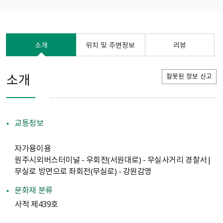
소개
위치 및 주변정보
리뷰
소개
잘못된 정보 신고
교통정보
자가용이용
원주시외버스터미널 - 우회전（서원대로） - 무실사거리 경찰서|
무실로 방면으로 좌회전（무실로） - 강원감영
문화재 분류
사적 제439호