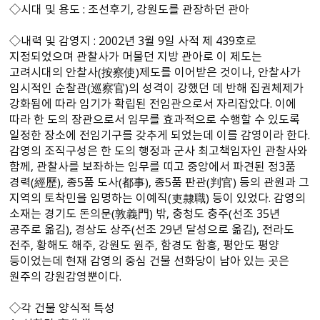
◇시대 및 용도 : 조선후기, 강원도를 관장하던 관아
◇내력 및 감영지 : 2002년 3월 9일 사적 제 439호로
지정되었으며 관찰사가 머물던 지방 관아로 이 제도는
고려시대의 안찰사（按察使）제도를 이어받은 것이나, 안찰사가
임시적인 순찰관（巡察官）의 성격이 강했던 데 반해 집권체제가
강화됨에 따라 임기가 확립된 전임관으로서 자리잡았다. 이에
따라 한 도의 장관으로서 임무를 효과적으로 수행할 수 있도록
일정한 장소에 전임기구를 갖추게 되었는데 이를 감영이라 한다.
감영의 조직구성은 한 도의 행정과 군사 최고책임자인 관찰사와
함께, 관찰사를 보좌하는 임무를 띠고 중앙에서 파견된 정3품
경력（經歷）, 종5품 도사（都事）, 종5품 판관（判官） 등의 관원과 그
지역의 토착민을 임명하는 이예직（吏隸職） 등이 있었다. 감영의
소재는 경기도 돈의문（敦義門） 밖, 충청도 충주（선조 35년
공주로 옮김）, 경상도 상주（선조 29년 달성으로 옮김）, 전라도
전주, 황해도 해주, 강원도 원주, 함경도 함흥, 평안도 평양
등이었는데 현재 감영의 중심 건물 선화당이 남아 있는 곳은
원주의 강원감영뿐이다.
◇각 건물 양식적 특성