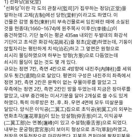
1） 선화당（宣化堂）
‘선화당’이란 각 도의 관찰사[監司]가 집무하는 정당（正堂）을
말하는데 고제（古制）에선 당헌（棠軒）이라고도 하였다. 이
건물은 감영 동헌（東軒）의 부속건물로써 임진왜란 때에 소실된
것을 현종대（1660～1674）에 원주목사 이후산（李後山）이
중건하였다. 기단 높이는 평균 435㎜ 내외인 두벌대의 화강석
기단이고 초석은 화강석（花崗石）을 정초（定礎）하였는데, 기둥이
앉힐자리는 평탄하게 치석（治石）하고 그 옆면은 원형으로
쇠시리 몰딩하였으며 하부는 방형（方形）으로 다듬었는데
쇠시리 몰딩이 없는 것도 몇 개 있다.
규모는 정면 7칸, 측면 4칸으로 4방향에 내진주（內陣柱）를 세워
모두 툇간（退間）으로 달았다. 평면의 구성은 내진주의 좌측에서
정면 3칸, 측면 2칸은 문짝이 없는 우물마루를 깔았고 그
우측에는 정면 2칸, 측면 2칸인 방을 두었는데 지금은 장마루를
깔았고, 내부 중간에는 미서기문을 달아 2개실로 쓸 수도 있게
하였다. 특히 마루방은 전․후․좌․우면 4면에 모두 띠살문을
달았다. 양식은 이익공（二翼工）집으로 초익공（初翼工）의 외부는
연화초각（蓮花草刻）이 있는 앙설형（仰舌形）이고, 이익공부
（二翼工部）는 연봉（蓮峰）이 있고 수설형（垂舌形）으로 되었다.
내부는 운궁형（雲宮形）의 보아지 형상으로 초각（草刻）하였고,
천장은 연등천장으로 마감하였다. 지붕은 겹처마에 팔작지붕을