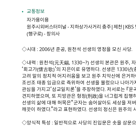
교통정보
자가용이용
원주시외버스터미널 - 지하상가사거리 충주|제천|KBS 
（행구로） - 창의사
◇시대 : 2006년 준공, 원천석 선생의 영정을 모신 사당.
◇내력 : 원천석（元天錫, 1330~?） 선생의 본관은 원주
‘회고가（懷古歌）’의 지은이로 유명하다. 선생은 1330
고려 말의 정치적 어지러움을 보고 원주 치악산에 은거하여
조선조 태종 임금으로 즉위하여 선생을 불렀으나 나아가지
관심을 가지고‘삼교일치론’을 주장하였다. 저서로는 『운
견지하였으며, 또 지방관은 형정（刑政）을 너그럽게 집행하
선생의 삶에 대해 허목은“군자는 숨어살아도 세상을 저버
깨끗이 하였다.”라고 표현하였다. 선생의 정신은 원주의 
◇양식적 특성 : 일반적으로 사당의 진입문은 솟을 삼문