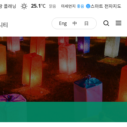
25.1
℃
광 플래닝
스마트 전자지도
맑음
미세먼지
좋음
Eng
中
日
니티