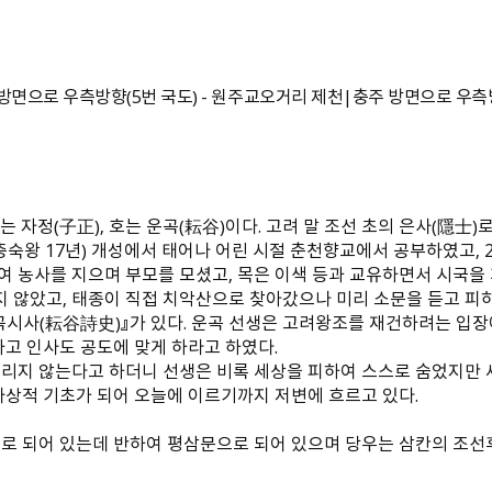
방면으로 우측방향（5번 국도） - 원주교오거리 제천|충주 방면으로 우
, 자는 자정（子正）, 호는 운곡（耘谷）이다. 고려 말 조선 초의 은사（
년（충숙왕 17년） 개성에서 태어나 어린 시절 춘천향교에서 공부하였고
 농사를 지으며 부모를 모셨고, 목은 이색 등과 교유하면서 시국을 
 않았고, 태종이 직접 치악산으로 찾아갔으나 미리 소문을 듣고 피
곡시사（耘谷詩史）』가 있다. 운곡 선생은 고려왕조를 재건하려는 
고 인사도 공도에 맞게 하라고 하였다.
리지 않는다고 하더니 선생은 비록 세상을 피하여 스스로 숨었지만 세
사상적 기초가 되어 오늘에 이르기까지 저변에 흐르고 있다.
으로 되어 있는데 반하여 평삼문으로 되어 있으며 당우는 삼칸의 조선