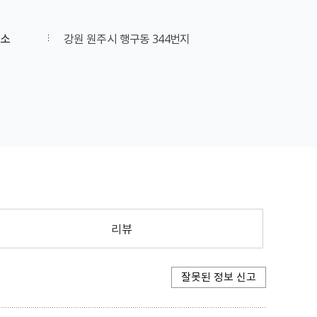
소
강원 원주시 행구동 344번지
리뷰
잘못된 정보 신고