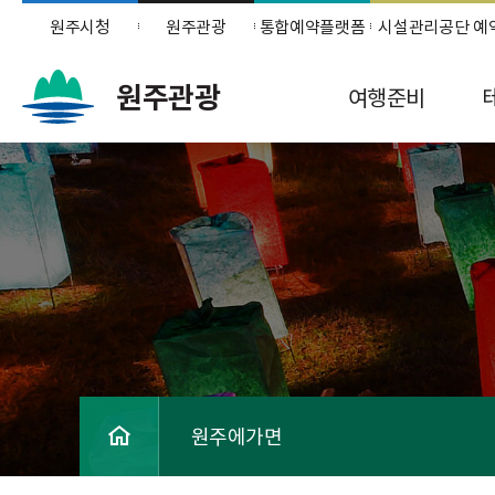
원주시청
원주관광
통합예약플랫폼
시설관리공단 예
원주관광
여행준비
원주에가면