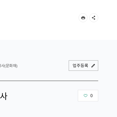
업주등록
역사(문화재)
사
0