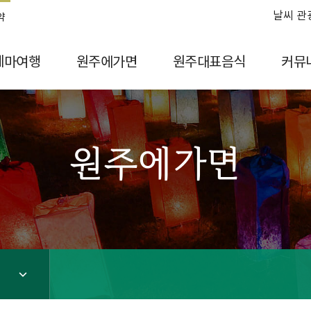
날씨 관
약
테마여행
원주에가면
원주대표음식
커뮤
원주에가면