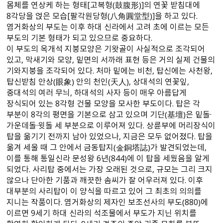
몸체를 연상케 하는 형태[고복형（鼓腹形）]의 연꽃 받침대에
8각당을 얹은 모습[팔각원당형（八角圓堂型）]을 하고 있다.
염거화상의 부도는 이후 하대 신라에서 고려 초에 이르는 모든
부도의 기본 형태가 되고 있으므로 중요하다.
이 부도의 옥개석 지붕모양은 기왓골이 사실적으로 조각되어
있고, 막새기와 모양, 밑면의 서까래 표현 등은 거의 실제 건물의
기와지붕을 조각되어 있다. 처마 밑에는 비천, 탑신에는 사천왕,
탑신받침 안상（眼象） 안의 천인（天人）, 상대석의 연꽃잎,
중대석의 여러 무늬, 하대석의 사자 등이 매우 아름답게
장식되어 있는 8각형 건물 모양을 모사한 부도이다. 탑은 각
부분이 8각의 평면을 기본으로 삼고 있으며 기단（基壇）은 밑돌·
가운데돌·윗돌 세 부분으로 이루어져 있다. 상륜부에 머리장식이
탑을 옮기기 전까지 남아 있었으나, 지금은 모두 없어졌다. 탑을
옮겨 세울 때 그 안에서 금동탑지（金銅塔誌）가 발견되었는데,
이를 통해 통일신라 문성왕 6년（844）에 이 탑을 세웠음을 알게
되었다. 사리탑 중에서는 가장 오래된 것으로, 규모는 그리 크지
않으나 단아한 기품과 깨끗한 솜씨가 잘 어우러져 있다. 이후
대부분의 사리탑이 이 양식을 따르고 있어 그 최초의 의의를
지니는 작품이다. 염거화상의 제자인 보조선사의 부도（880）에
이르면 9세기 하대 신라의 석조물에서 부도가 지닌 위치를