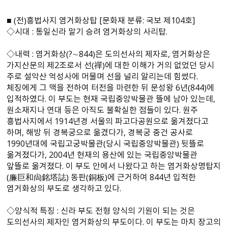
■ （전）흥법사지 염거화상탑 [문화재 분류: 국보 제104호]
◇시대 : 통일신라 말기 승려 염거화상의 사리탑.
◇내력 : 염거화상（?∼844）은 도의선사의 제자로, 염거화상은
가지산문의 제2조로서 선（禪）에 대한 이해가 거의 없었던 당시
주로 설악산 억성사에 머물며 선을 널리 알리는데 힘썼다.
체징에게 그 맥을 전하여 터전을 마련한 뒤 문성왕 6년（844）에
입적하였다. 이 부도는 현재 국립중앙박물관 뜰에 남아 있는데,
원소재지나 연대 등은 아직도 불확실한 점들이 있다. 원주
흥법사지에서 1914년경 서울의 파고다공원으로 옮겨졌다고
하며, 해방 뒤 경복궁으로 옮겼다가, 경복궁 중건 공사로
1990년대에 국립고궁박물관（당시 국립중앙박물관） 뒷뜰로
옮겨졌다가, 2004년 현재의 용산에 있는 국립중앙박물관
앞뜰로 옮겨졌다. 이 부도 안에서 나왔다고 하는 염거화상명탑지
（廉巨和尙銘塔誌） 동판（銅板）에 근거하여 844년 입적한
염거화상의 부도로 생각하고 있다.
◇양식적 특징 : 신라 부도 전형 양식의 기원이 되는 것은
도의선사의 제자인 염거화상의 부도이다. 이 부도는 마치 장고의