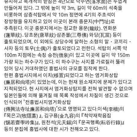
유지하고 옥개석의 받침은 4단으로 낙수면（落水面）은 두껍게
만들어져 있다. 그 밖에 높이 약 3m, 길이 약 60m의 석축을
비롯하여 삼층석탑에서 약 10m 정면에 4기의 주초석이
장방형을 유지하고 있어 이곳이 본래 중문지（中門址）로
추측된다. 이곳 중문지에서는 정교한 용문（龍紋）․연화문
（蓮華紋）․당초문（唐草紋）·삼존불（三尊佛） 와당（瓦當） 등이
출토되었으며, 이 외에도 상당수에 달하는 소형의 말・코끼리・
사자 등의 토우（土偶）가 출토되었다고 전한다. 석탑의 서쪽 약
100m 지점에는 속칭 승천（僧泉）이 있고 이곳에 길이 약 150m
가량 되는 하수구가 있다. 이 하수구는 사지를 가로질러 뚫려
있어 당시 거대하였던 흥법사의 규모를 짐작케 한다.
한편 흥법사지에서 이치（移置）되었다고 하는 염거화상탑
（廉居和尙塔）이 있었는데, 이는 현재 원소재지에 문제가 있다고
지적되었다. 현 사지에서 염거화상탑지를 전혀 발견할 수 없으며
일본인들에 의해 옮겨질 때 목록 작성에서 차질이 생긴 것으로
인식되어 ‘전흥법사지염거화상탑
（傳興法寺址廉居和尙塔）’으로 명명되고 있다.이색（李穡）의
『목은고（牧隱藁） 』, 김구용（金九容）의 『척약재학음집
（惕若齋學吟集）』, 원천석（元天錫）의 『운곡행록（耘谷行錄）』
등의 문집에 흥법사에 대한 시가 전해오고 있다.