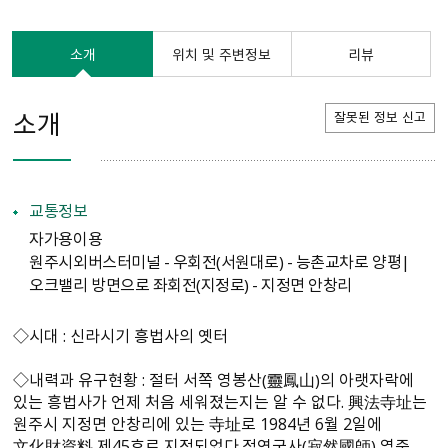
소개
위치 및 주변정보
리뷰
소개
잘못된 정보 신고
교통정보
자가용이용
원주시외버스터미널 - 우회전（서원대로） - 능촌교차로 양평|
오크밸리 방면으로 좌회전（지정로） - 지정면 안창리
◇시대 : 신라시기 흥법사의 옛터
◇내력과 유구현황 : 절터 서쪽 영봉산（靈鳳山）의 아랫자락에
있는 흥법사가 언제 처음 세워졌는지는 알 수 없다. 興法寺址는
원주시 지정면 안창리에 있는 寺址로 1984년 6월 2일에
文化財資料 제45호로 지정되었다.적연국사（寂然國師） 영준