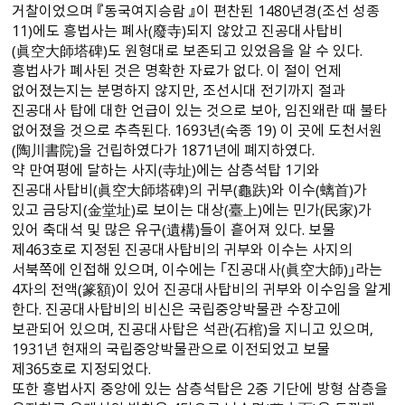
거찰이었으며 『동국여지승람 』이 편찬된 1480년경（조선 성종
11）에도 흥법사는 폐사（廢寺）되지 않았고 진공대사탑비
（眞空大師塔碑）도 원형대로 보존되고 있었음을 알 수 있다.
흥법사가 폐사된 것은 명확한 자료가 없다. 이 절이 언제
없어졌는지는 분명하지 않지만, 조선시대 전기까지 절과
진공대사 탑에 대한 언급이 있는 것으로 보아, 임진왜란 때 불타
없어졌을 것으로 추측된다. 1693년（숙종 19） 이 곳에 도천서원
（陶川書院）을 건립하였다가 1871년에 폐지하였다.
약 만여평에 달하는 사지（寺址）에는 삼층석탑 1기와
진공대사탑비（眞空大師塔碑）의 귀부（龜趺）와 이수（螭首）가
있고 금당지（金堂址）로 보이는 대상（臺上）에는 민가（民家）가
있어 축대석 및 많은 유구（遺構）들이 흩어져 있다. 보물
제463호로 지정된 진공대사탑비의 귀부와 이수는 사지의
서북쪽에 인접해 있으며, 이수에는 ｢진공대사（眞空大師）｣라는
4자의 전액（篆額）이 있어 진공대사탑비의 귀부와 이수임을 알게
한다. 진공대사탑비의 비신은 국립중앙박물관 수장고에
보관되어 있으며, 진공대사탑은 석관（石棺）을 지니고 있으며,
1931년 현재의 국립중앙박물관으로 이전되었고 보물
제365호로 지정되었다.
또한 흥법사지 중앙에 있는 삼층석탑은 2중 기단에 방형 삼층을