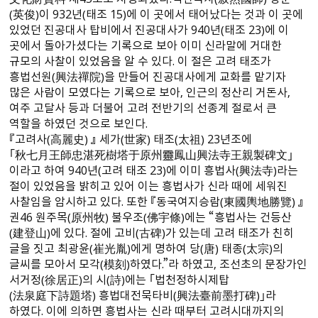
（英俊）이 932년（태조 15）에 이 곳에서 태어났다는 것과 이 곳에
있었던 진공대사 탑비에서 진공대사가 940년（태조 23）에 이
곳에서 돌아가셨다는 기록으로 보아 이미 신라말에 거대한
규모의 사찰이 있었음을 알 수 있다. 이 절은 고려 태조가
흥법선원（興法禪院）을 만들어 진공대사에게 교화를 맡기자
많은 사람이 모였다는 기록으로 보아, 인근의 정산리 거돈사,
여주 고달사 등과 더불어 고려 전반기의 선종계 절로서 큰
역할을 하였던 것으로 보인다.
『고려사（高麗史） 』 세가（世家） 태조（太祖） 23년조에
｢秋七月王師忠湛死樹塔于原州靈鳳山興法寺王親製碑文｣
이라고 하여 940년（고려 태조 23）에 이미 흥법사（興法寺）라는
절이 있었음을 밝히고 있어 이는 흥법사가 신라 때에 세워진
사찰임을 암시하고 있다. 또한 『동국여지승람（東國輿地勝覽） 』
권46 원주목（原州牧） 불우조（佛宇條）에는 “흥법사는 건등산
（建登山）에 있다. 절에 고비（古碑）가 있는데 고려 태조가 친히
글을 짓고 최광윤（崔光胤）에게 명하여 당（唐） 태종（太宗）의
글씨를 모아서 모각（模刻）하였다.”라 하였고, 조선초의 문장가인
서거정（徐居正）의 시（詩）에는 ｢법천정하시제탑
（法泉庭下詩題塔） 흥법대전묵타비（興法臺前墨打碑）｣라
하였다. 이에 의하면 흥법사는 신라 때부터 고려시대까지의