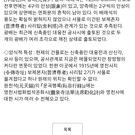
전후면에는 4구의 안상（眼象）이 있고, 양측에는 2구씩의 안상이
있으며 상면에는 연화문의 흔적이 남아 있다. 이 배례석의
용도는 확실히 밝혀지지 않았으나 서울로 이건된 보제존자
（普濟尊者） 사리탑（舍利塔）과 관계가 있는 것으로 추측된다.
광배는 최근에 신축중인 대웅전 공사시에 출토된 것으로 두
개의 광배가 여러 조각으로 깨진 상태로 출토되었다.
◇양식적 특성 : 현재의 건물로는 신축중인 대웅전과 산신각,
요사 등이 있으며, 공사관계로 지금은 매몰되었지만 장방형의
커다란 연못이 있었다. 한편 이곳에서 1915년에 영전사지
（令傳寺址） 보제본자（普濟尊者） 사리탑 2기가 서울로
옮겨졌다고 하나 원래의 위치는 확인할 수 없다.
원천석（元天錫）의 『운곡행록（耘谷行錄）』에는
영천사법화법석권화시（靈泉寺法華法席勸化詩）와 영천사에
대한 시가 여러 수 전해오고 있다.
목록