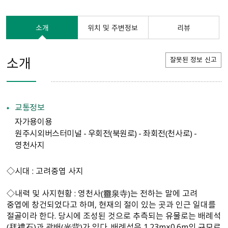
소개
위치 및 주변정보
리뷰
소개
잘못된 정보 신고
교통정보
자가용이용
원주시외버스터미널 - 우회전（북원로） - 좌회전（천사로） -
영천사지
◇시대 : 고려중엽 사지
◇내력 및 사지현황 : 영천사（靈泉寺）는 전하는 말에 고려
중엽에 창건되었다고 하며, 현재의 절이 있는 곳과 인근 일대를
절골이라 한다. 당시에 조성된 것으로 추측되는 유물로는 배례석
（拜禮石）과 광배（光背）가 있다. 배례석은 1.23m×0.6m의 규모로