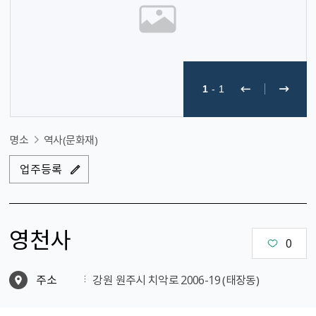
1
-
1
명소
역사(문화재)
업주등록
영천사
0
주소
강원 원주시 치악로 2006-19 （태장동）