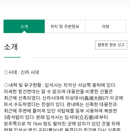
소개
위치 및 주변정보
리뷰
소개
잘못된 정보 신고
◇시대 : 신라 시대
◇내력 및 유구현황 : 입석사는 치악산 서남쪽 중턱에 있다.
자세한 창건연대는 알 수 없으며 대웅전을 비롯한 건물은
최근에 신축되었다. 신라시대에 의상대사(義湘大師)가 이곳에
와서 수도하였다는 전설이 있다. 경내에는 신축한 대웅전과
최근에 주변에 흩어져 있던 석탑재를 일부 사용하여 복원한
3층석탑이 있다. 본래 입석사는 입석대(立石臺)로부터
원주쪽으로 약 1km 정도 떨어진 곳에 암자가 있던 것을 뒤에
현재 입석사 옆의 구지(舊址)로 옮겼다가 최근에 다시 신축한