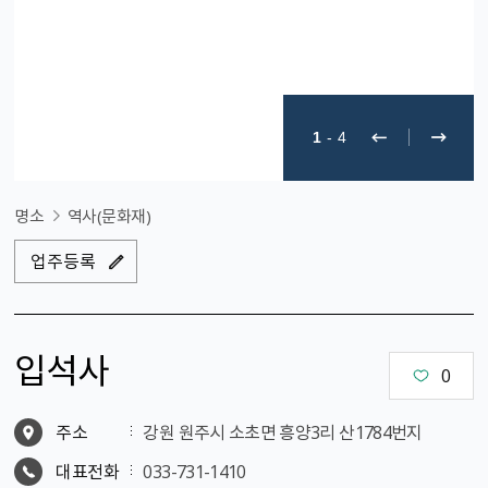
1
-
4
명소
역사(문화재)
업주등록
입석사
0
주소
강원 원주시 소초면 흥양3리 산1784번지
대표전화
033-731-1410