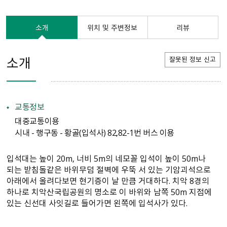
소개
위치 및 주변정보
리뷰
소개
잘못된 정보 신고
교통정보
대중교통이용
시내 - 행구동 - 황골(입석사) 82,82-1번 버스 이용
입석대는 높이 20m, 너비 5m의 네모꼴 입석이 높이 50m나
되는 받침돌같은 바위무덤 절벽에 우뚝 서 있는 기암괴석으로
아래에서 올려다보면 현기증이 날 만큼 거대하다. 치악 8경의
하나로 치악산국립공원의 명소로 이 바위와 남쪽 50m 지점에
있는 신선대 사잇길로 들어가면 왼쪽에 입석사가 있다.