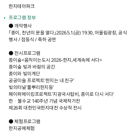
한지테마파크
프로그램 정보
● 개막행사
「종이, 천년의 문을 열다」2026.5.1.(금) 19:30, 어울림광장, 공식
행사 / 점등식 / 축하 공연
● 전시프로그램
종이숲<움직이는도시 2026-한지,세계속에 서다>
종이숲 빛과 바람의 공간
종이와 빛의계단
공공미술 프로젝트'한지는 내 친구'
빛의터널'풀뿌리한지등'
페이퍼메이킹프로젝트'지광국사탑비, 종이로 다시 서다'
한ㆍ불수교 140주년 기념 국제작가전
제26회 대한민국한지대전 수상작 전시
● 체험프로그램
한지공예체험