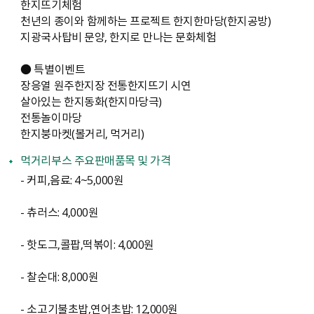
한지뜨기체험
천년의 종이와 함께하는 프로젝트 한지한마당(한지공방)
지광국사탑비 문양, 한지로 만나는 문화체험
● 특별이벤트
장응열 원주한지장 전통한지뜨기 시연
살아있는 한지동화(한지마당극)
전통놀이마당
한지붕마켓(볼거리, 먹거리)
먹거리부스 주요판매품목 및 가격
- 커피,음료: 4~5,000원
- 츄러스: 4,000원
- 핫도그,콜팝,떡볶이: 4,000원
- 찰순대: 8,000원
- 소고기불초밥,연어초밥: 12,000원