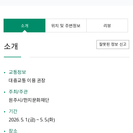
소개
위치 및 주변정보
리뷰
소개
잘못된 정보 신고
교통정보
대중교통 이용 권장
주최/주관
원주시/한지문화재단
기간
2026. 5. 1.（금） ~ 5. 5.（화）
장소