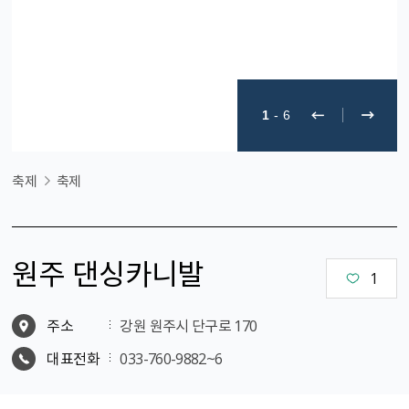
1
-
6
축제
축제
원주 댄싱카니발
1
주소
강원 원주시 단구로 170
대표전화
033-760-9882~6