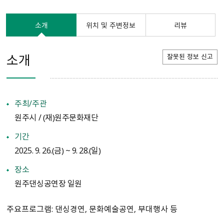
소개
위치 및 주변정보
리뷰
소개
잘못된 정보 신고
주최/주관
원주시 / （재）원주문화재단
기간
2025. 9. 26.（금） ~ 9. 28.（일）
장소
원주댄싱공연장 일원
주요프로그램: 댄싱경연, 문화예술공연, 부대행사 등