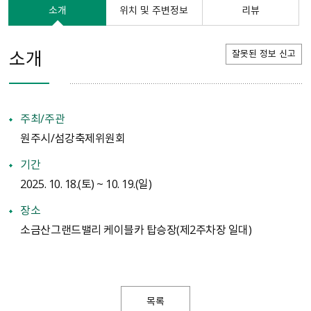
소개
위치 및 주변정보
리뷰
소개
잘못된 정보 신고
주최/주관
원주시/섬강축제위원회
기간
2025. 10. 18.(토) ~ 10. 19.(일)
장소
소금산그랜드밸리 케이블카 탑승장(제2주차장 일대)
목록