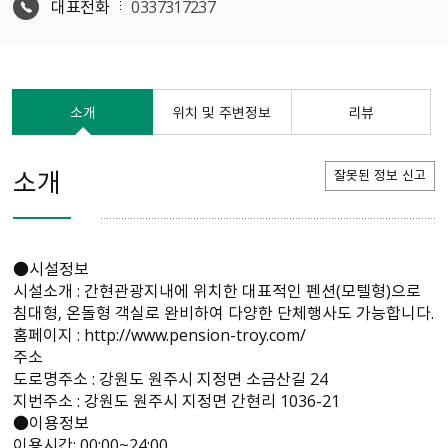
대표전화
0337317237
소개
위치 및 주변정보
리뷰
소개
잘못된 정보 신고
●시설정보
시설소개 : 간현관광지내에 위치한 대표적인 펜션(모텔형)으로
침대형, 온돌형 객실로 완비하여 다양한 단체행사도 가능합니다.
홈페이지 : http://www.pension-troy.com/
주소
도로명주소 : 강원도 원주시 지정면 소금산길 24
지번주소 : 강원도 원주시 지정면 간현리 1036-21
●이용정보
이용시간: 00:00~24:00